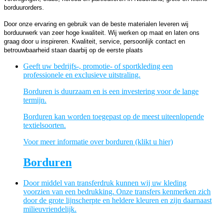
borduurorders.
Door onze ervaring en gebruik van de beste materialen leveren wij
borduurwerk van zeer hoge kwaliteit. Wij werken op maat en laten ons
graag door u inspireren. Kwaliteit, service, persoonlijk contact en
betrouwbaarheid staan daarbij op de eerste plaats
Geeft uw bedrijfs-, promotie- of sportkleding een
professionele en exclusieve uitstraling.
Borduren is duurzaam en is een investering voor de lange
termijn.
Borduren kan worden toegepast op de meest uiteenlopende
textielsoorten.
Voor meer informatie over borduren (klikt u hier)
Borduren
Door middel van transferdruk kunnen wij uw kleding
voorzien van een bedrukking. Onze transfers kenmerken zich
door de grote lijnscherpte en heldere kleuren en zijn daarnaast
milieuvriendelijk.