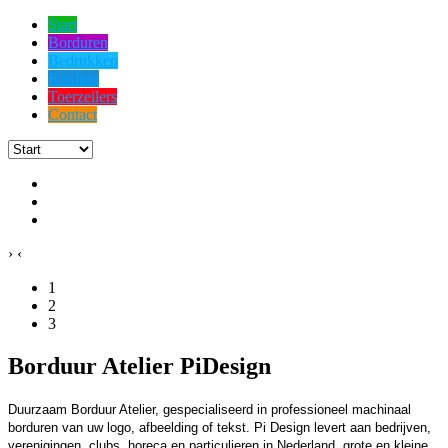
Start
Borduren
Bedrukken
Kleding
Toerzeilers
Contact
›
‹
1
2
3
Borduur Atelier PiDesign
Duurzaam Borduur Atelier, gespecialiseerd in professioneel machinaal
borduren van uw logo, afbeelding of tekst. Pi Design levert aan bedrijven,
verenigingen, clubs, horeca en particulieren in Nederland, grote en kleine