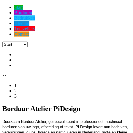
Start
Borduren
Bedrukken
Kleding
Toerzeilers
Contact
›
‹
1
2
3
Borduur Atelier PiDesign
Duurzaam Borduur Atelier, gespecialiseerd in professioneel machinaal
borduren van uw logo, afbeelding of tekst. Pi Design levert aan bedrijven,
verenigingen, clubs, horeca en particulieren in Nederland, grote en kleine