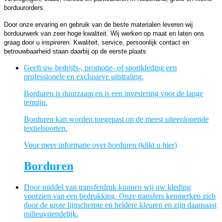
borduurorders.
Door onze ervaring en gebruik van de beste materialen leveren wij
borduurwerk van zeer hoge kwaliteit. Wij werken op maat en laten ons
graag door u inspireren. Kwaliteit, service, persoonlijk contact en
betrouwbaarheid staan daarbij op de eerste plaats
Geeft uw bedrijfs-, promotie- of sportkleding een
professionele en exclusieve uitstraling.
Borduren is duurzaam en is een investering voor de lange
termijn.
Borduren kan worden toegepast op de meest uiteenlopende
textielsoorten.
Voor meer informatie over borduren (klikt u hier)
Borduren
Door middel van transferdruk kunnen wij uw kleding
voorzien van een bedrukking. Onze transfers kenmerken zich
door de grote lijnscherpte en heldere kleuren en zijn daarnaast
milieuvriendelijk.