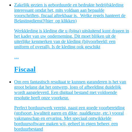
Zakelijk gezien is geborduurde en bedrukte bedrijfskleding
interessant omdat het, mits voldaan aan bepaalde
voorschriften, fiscaal aftrekbaar is. Welke regels hanteert de
Belastingdienst?(hier op klikken)
Werkkleding is kleding die u (bijna) uitsluitend kunt dragen in
het kader van uw onderneming. Dit moet blijken uit de
uiterlijke kenmerken van de kleding (bijvoorbeeld: een
uniform of overall). Is de kleding ook geschikt
…
Fiscaal
Om een fantastisch resultaat te kunnen garanderen is het van
groot belang dat het ontwerp, logo of afbeelding duidelijk
wordt aangeleverd. Een digitaal bestand met voldoende
resolutie heeft onze voorkeur.
Perfect borduurwerk vereist, naast een goede voorbereiding
(stofsoort, kwaliteit garen en dikte, naaldkeuze, etc.) vooral
vakmanschap en ervaring. Met speciaal ontwikkelde
borduursoftware maken wij, geheel in eigen beheer, een
borduurbestand