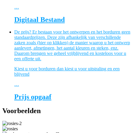
…
Digitaal Bestand
De prijs? Er bestaan voor het ontwerpen en het borduren geen
standaardprijzen. Deze zijn afhankelijk van verschillende
zaken zoals (hier op klikken) de manier waarop u het ontwerp
aanlevert, afmetingen, het aantal kleuren en steken, enz.
Daarom brengen we geheel vrijblijvend en kosteloos voor u
een offerte uit.
Kiest u voor borduren dan kiest u voor uitstraling en een
blijvend
…
Prijs opgaaf
Voorbeelden